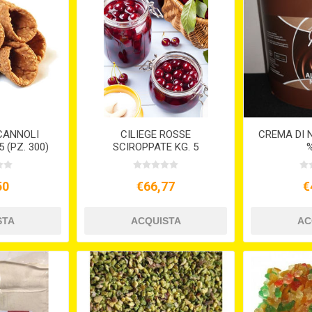
CANNOLI
CILIEGE ROSSE
CREMA DI 
 (PZ. 300)
SCIROPPATE KG. 5
%
50
€66,77
€