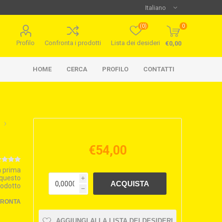
(0)
0
Profilo
Confronta i prodotti
Lista dei desideri
€0,00
HOME
CERCA
PROFILO
CONTATTI
€54,00
la prima
 questo
i
rodotto
h
FRONTA
AGGIUNGI ALLA LISTA DEI DESIDERI