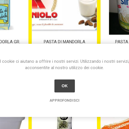
DORLA GR.
PASTA DI MANDORLA
PASTA
PANETTO KG.1
WILLI
I cookie ci aiutano a offrire i nostri servizi. Utilizzando i nostri servizi
0
€18,62
€
acconsentite al nostro utilizzo dei cookie.
OK
APPROFONDISCI