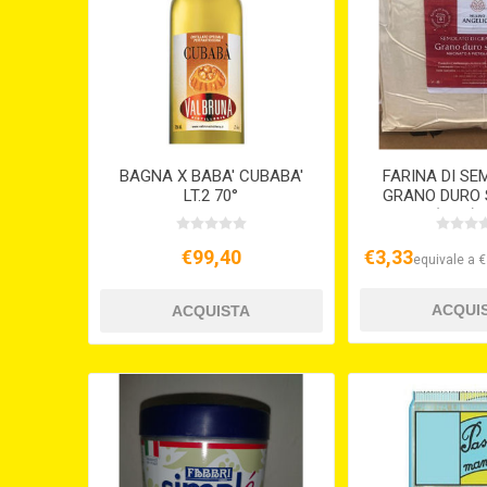
BAGNA X BABA' CUBABA'
FARINA DI SE
LT.2 70°
GRANO DURO 
(KG.5) 
€99,40
€3,33
equivale a €