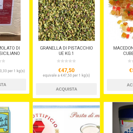
MOLATO DI
GRANELLA DI PISTACCHIO
MACEDON
SICILIANO
UE KG.1
CUBE
S/V
€47,50
€
3,33 per 1 kg(s)
equivale a €47,50 per 1 kg(s)