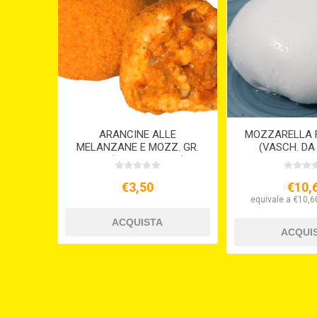
ARANCINE ALLE
MOZZARELLA F
MELANZANE E MOZZ. GR.
(VASCH. DA 
210 (VEGETARIANE)
ACQU
€3,50
€10,
equivale a €10,60