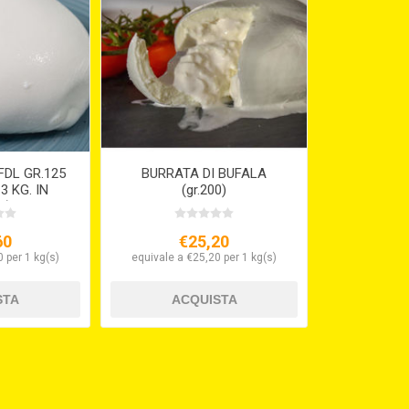
DL GR.125
BURRATA DI BUFALA
3 KG. IN
(gr.200)
A)
60
€25,20
 per 1 kg(s)
equivale a €25,20 per 1 kg(s)