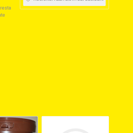
presta
ate