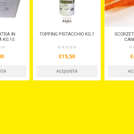
XTRA IN
TOPPING PISTACCHIO KG.1
SCORZET
A KG.15
CAND
00
€15,50
€