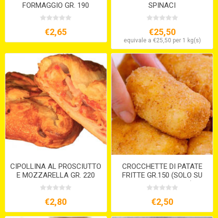
FORMAGGIO GR. 190
SPINACI
€2,65
€25,50
equivale a €25,50 per 1 kg(s)
CIPOLLINA AL PROSCIUTTO
CROCCHETTE DI PATATE
E MOZZARELLA GR. 220
FRITTE GR.150 (SOLO SU
PREORDINE 15GG )
€2,80
€2,50