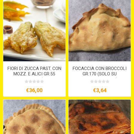
FIORI DI ZUCCA PAST. CON
FOCACCIA CON BROCCOLI
MOZZ. E ALICI GR.55
GR.170 (SOLO SU
PRONTOFORNO (CT 2 X 2
PREORDINE 15GG)
KG.)
€36,00
€3,64