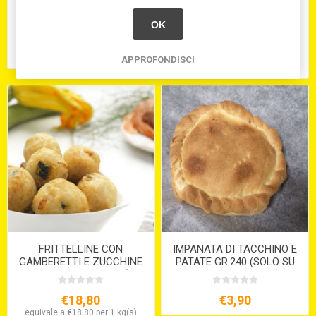
FOCACCIA RICOTTA E CIP.
FRITTELLINE CON ALGHE
GR.170 (SOLO SU
GR.15 PRONTOFORNO ( CT
OK
PREORDINE 15GG )
2 X 1,5 KG.)
€3,64
€18,80
APPROFONDISCI
equivale a €18,80 per 1 kg(s)
FRITTELLINE CON
IMPANATA DI TACCHINO E
GAMBERETTI E ZUCCHINE
PATATE GR.240 (SOLO SU
GR.15 PRONTOFORNO ( CT
PREORDINE 15GG )
2 X 1,5 KG.)
€18,80
€3,90
equivale a €18,80 per 1 kg(s)