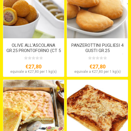
OLIVE ALL'ASCOLANA
PANZEROTTINI PUGLIESI 4
GR.25 PRONTOFORNO (CT 5
GUSTI GR.25
X KG.1)
PRONTOFORNO ( 4 X KG.1 )
€27,80
€27,80
equivale a €27,80 per 1 kg(s)
equivale a €27,80 per 1 kg(s)