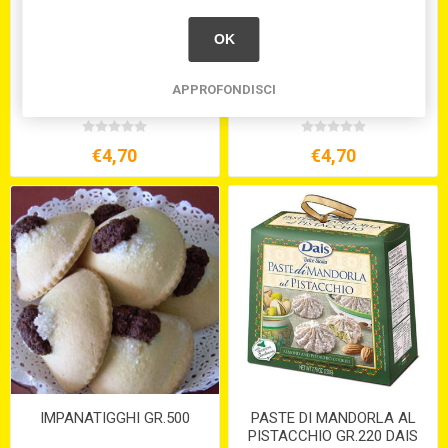
OK
CIOCCOL. DI MODICA IGP
CIOCCOL. DI MODICA IGP
APPROFONDISCI
AL NERO D'AVOLA GR.100
ALLA MANDORLA GR.100
€4,70
€4,70
IMPANATIGGHI GR.500
PASTE DI MANDORLA AL
PISTACCHIO GR.220 DAIS