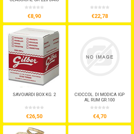
€8,90
€22,78
SAVOIARDI BOX KG. 2
CIOCCOL. DI MODICA IGP
AL RUM GR.100
€26,50
€4,70