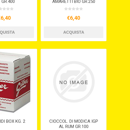
O GR.400
AMARETTI BIO GR.250
€6,40
€6,40
DI BOX KG. 2
CIOCCOL. DI MODICA IGP
AL RUM GR.100