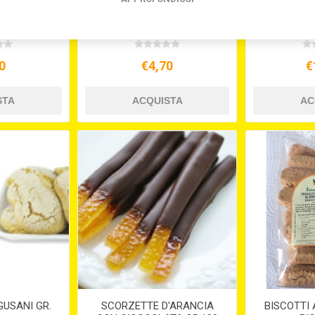
MODICA IGP
CIOCCOL. DI MODICA IGP
IMPANAT
OLA GR.100
ALLA MANDORLA GR.100
0
€4,70
€
GUSANI GR.
SCORZETTE D'ARANCIA
BISCOTTI 