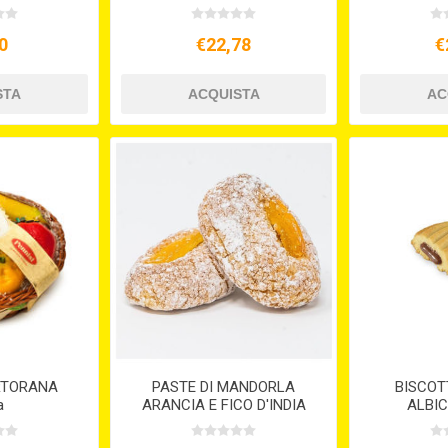
0
€22,78
€
RTORANA
PASTE DI MANDORLA
BISCOTT
a
ARANCIA E FICO D'INDIA
ALBIC
GR.220 DAIS