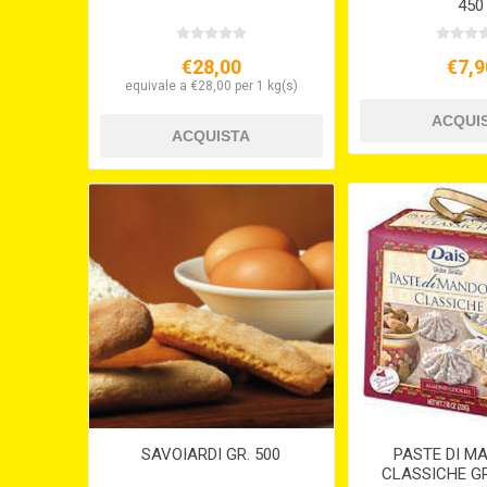
450
€28,00
€7,9
equivale a €28,00 per 1 kg(s)
SAVOIARDI GR. 500
PASTE DI M
CLASSICHE GR