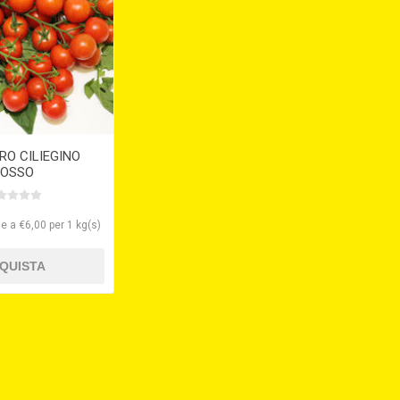
O CILIEGINO
ROSSO
e a €6,00 per 1 kg(s)