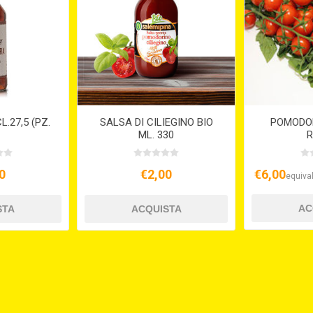
.27,5 (PZ.
SALSA DI CILIEGINO BIO
POMODOR
ML. 330
0
€2,00
€6,00
equival