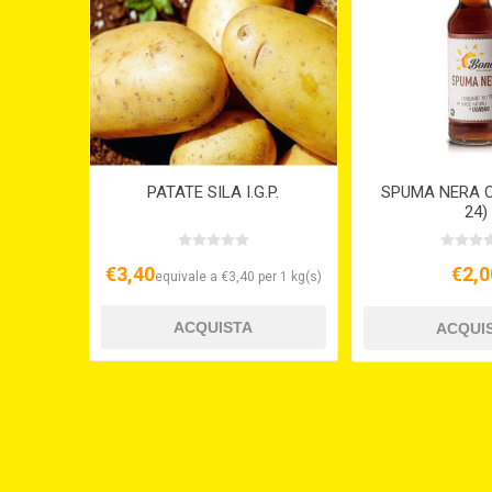
PATATE SILA I.G.P.
SPUMA NERA CL
24)
€3,40
€2,0
equivale a €3,40 per 1 kg(s)