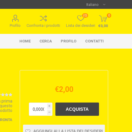
(0)
0
Profilo
Confronta i prodotti
Lista dei desideri
€0,00
HOME
CERCA
PROFILO
CONTATTI
€2,00
la prima
 questo
i
rodotto
h
FRONTA
AGGIUNGI ALLA LISTA DEI DESIDERI