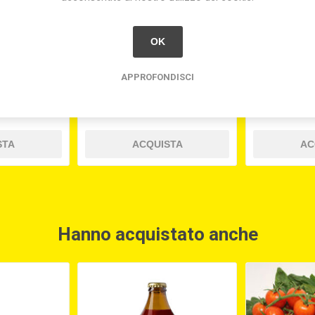
OK
ANDORLA
LIMONATA CL.27,5 (PZ.24)
MANDARI
 LT.1
RICETTA S
APPROFONDISCI
0
€2,00
Hanno acquistato anche