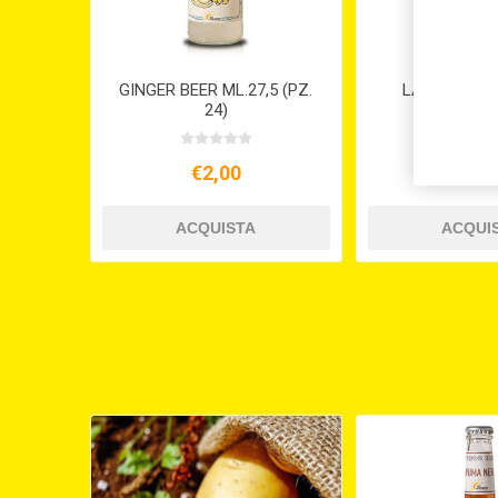
GINGER BEER ML.27,5 (PZ.
LATTE DI M
24)
S/GLUTINE
€2,00
€5,5