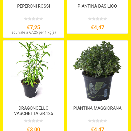
PEPERONI ROSSI
PIANTINA BASILICO
€7,25
€4,47
equivale a €7,25 per 1 kg(s)
DRAGONCELLO
PIANTINA MAGGIORANA
VASCHETTA GR.125
€3,00
€4,47