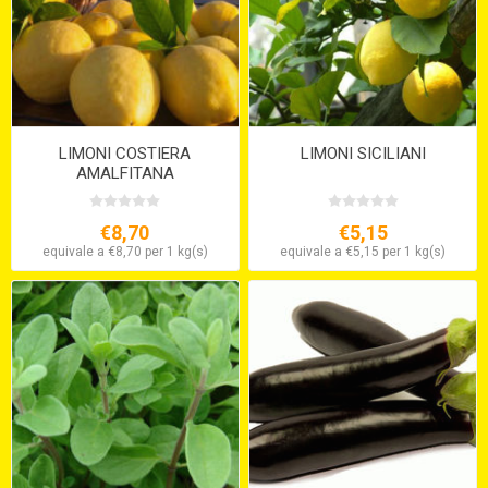
LIMONI COSTIERA
LIMONI SICILIANI
AMALFITANA
€8,70
€5,15
equivale a €8,70 per 1 kg(s)
equivale a €5,15 per 1 kg(s)