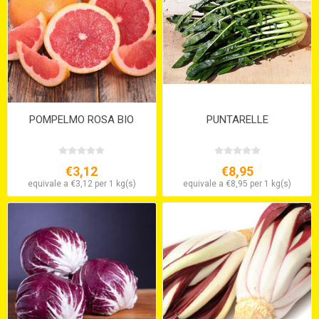
POMPELMO ROSA BIO
PUNTARELLE
€3,12
€8,95
equivale a €3,12 per 1 kg(s)
equivale a €8,95 per 1 kg(s)