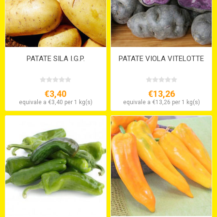
PATATE SILA I.G.P.
PATATE VIOLA VITELOTTE
€3,40
€13,26
equivale a €3,40 per 1 kg(s)
equivale a €13,26 per 1 kg(s)