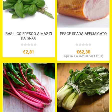
BASILICO FRESCO A MAZZI
PESCE SPADA AFFUMICATO
DA GR.60
€2,81
€62,30
equivale a €62,30 per 1 kg(s)