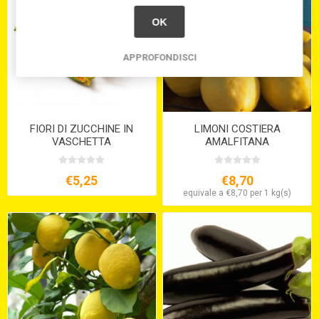
OK
APPROFONDISCI
FIORI DI ZUCCHINE IN
LIMONI COSTIERA
VASCHETTA
AMALFITANA
€5,25
€8,70
equivale a €8,70 per 1 kg(s)