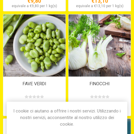
€9,80
€13,10
equivale a €9,80 per 1 kg(s)
equivale a €13,10 per 1 kg(s)
FAVE VERDI
FINOCCHI
€7,50
€7,40
I cookie ci aiutano a offrire i nostri servizi. Utilizzando i
equivale a €7,50 per 1 kg(s)
equivale a €7,40 per 1 kg(s)
nostri servizi, acconsentite al nostro utilizzo dei
cookie.