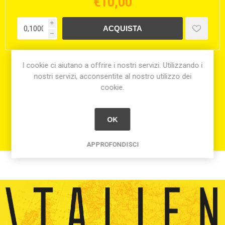
€10,00
i
h
I cookie ci aiutano a offrire i nostri servizi. Utilizzando i
Condividi:
nostri servizi, acconsentite al nostro utilizzo dei
cookie.
OK
APPROFONDISCI