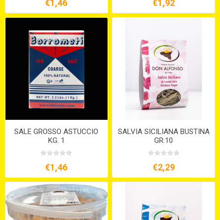
€1,46
€1,92
SALE GROSSO ASTUCCIO
SALVIA SICILIANA BUSTINA
KG. 1
GR.10
€1,46
€2,29