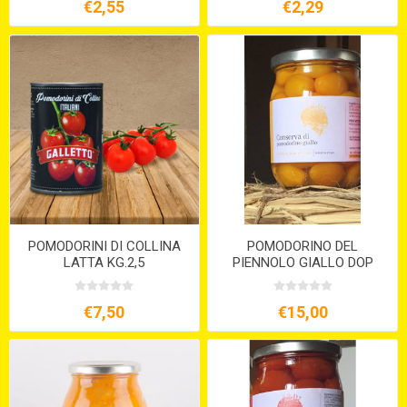
€2,55
€2,29
POMODORINI DI COLLINA
POMODORINO DEL
LATTA KG.2,5
PIENNOLO GIALLO DOP
INTERO IN ACQUA KG.1
€7,50
€15,00