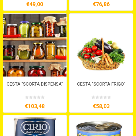
€49,00
€76,86
CESTA "SCORTA DISPENSA"
CESTA "SCORTA FRIGO"
€103,48
€58,03