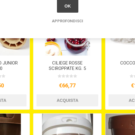
OK
APPROFONDISCI
O JUNIOR
CILIEGE ROSSE
COCCO 
40
SCIROPPATE KG. 5
50
€66,77
€