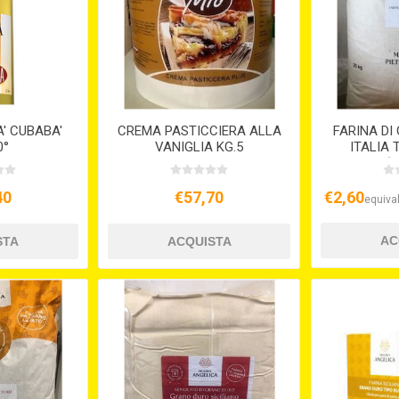
' CUBABA'
CREMA PASTICCIERA ALLA
FARINA DI
0°
VANIGLIA KG.5
ITALIA 
(K
40
€57,70
€2,60
equival