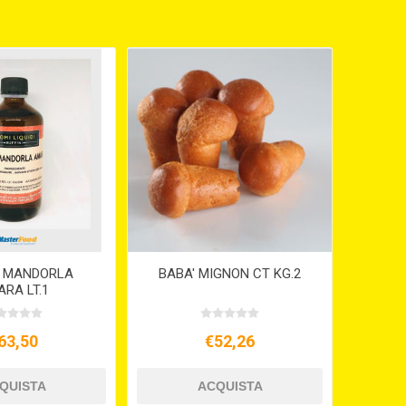
 MANDORLA
BABA' MIGNON CT KG.2
RA LT.1
63,50
€52,26