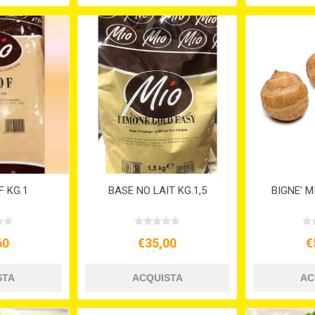
F KG.1
BASE NO LAIT KG.1,5
BIGNE' M
60
€35,00
€