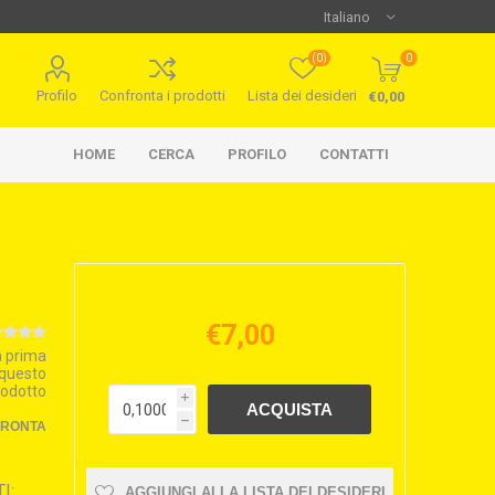
(0)
0
Profilo
Confronta i prodotti
Lista dei desideri
€0,00
HOME
CERCA
PROFILO
CONTATTI
€7,00
la prima
 questo
rodotto
i
h
FRONTA
I:
AGGIUNGI ALLA LISTA DEI DESIDERI