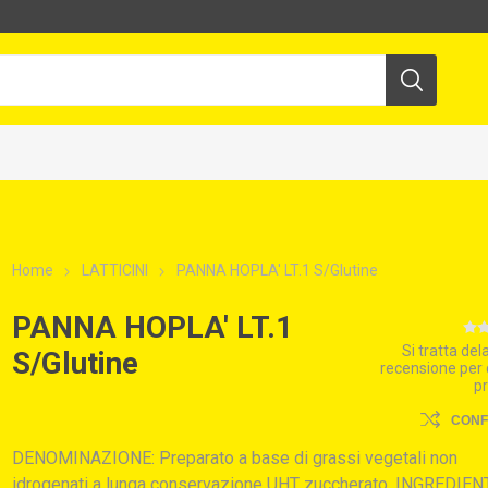
Home
LATTICINI
PANNA HOPLA' LT.1 S/Glutine
PANNA HOPLA' LT.1
Si tratta de
S/Glutine
recensione per
p
CON
DENOMINAZIONE: Preparato a base di grassi vegetali non
idrogenati a lunga conservazione UHT zuccherato. INGREDIENT