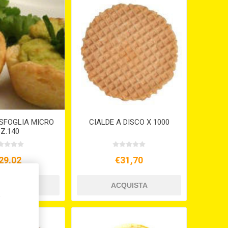
 SFOGLIA MICRO
CIALDE A DISCO X 1000
Z.140
29,02
€31,70
,