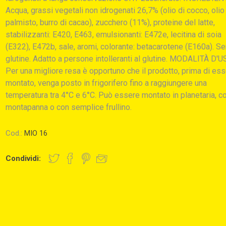
Acqua, grassi vegetali non idrogenati 26,7% (olio di cocco, olio
palmisto, burro di cacao), zucchero (11%), proteine del latte,
stabilizzanti: E420, E463, emulsionanti: E472e, lecitina di soia
(E322), E472b, sale, aromi, colorante: betacarotene (E160a). S
glutine. Adatto a persone intolleranti al glutine. MODALITÀ D'U
Per una migliore resa è opportuno che il prodotto, prima di es
montato, venga posto in frigorifero fino a raggiungere una
temperatura tra 4°C e 6°C. Può essere montato in planetaria, c
montapanna o con semplice frullino.
Cod.:
MIO 16
Condividi: