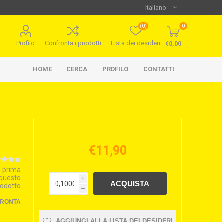
(0)
0
Profilo
Confronta i prodotti
Lista dei desideri
€0,00
HOME
CERCA
PROFILO
CONTATTI
€11,90
la prima
 questo
i
rodotto
h
FRONTA
AGGIUNGI ALLA LISTA DEI DESIDERI