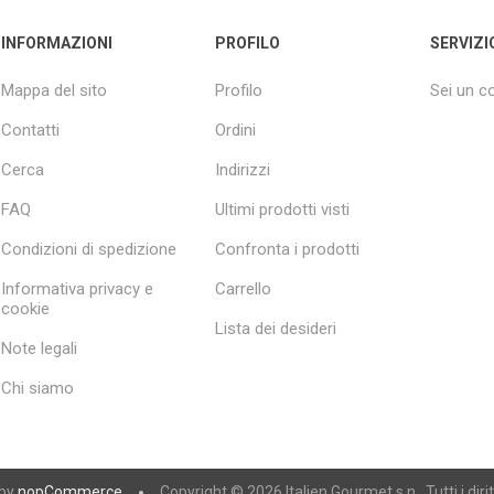
INFORMAZIONI
PROFILO
SERVIZI
Mappa del sito
Profilo
Sei un 
Contatti
Ordini
Cerca
Indirizzi
FAQ
Ultimi prodotti visti
Condizioni di spedizione
Confronta i prodotti
Informativa privacy e
Carrello
cookie
Lista dei desideri
Note legali
Chi siamo
 by
nopCommerce
Copyright © 2026 Italien Gourmet s.n.. Tutti i diritt