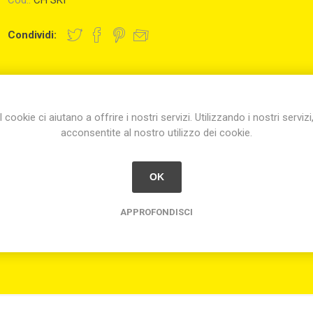
Cod.:
CH SKI
Condividi:
I cookie ci aiutano a offrire i nostri servizi. Utilizzando i nostri servizi
acconsentite al nostro utilizzo dei cookie.
OK
te nota orientale all'aloe che donerà agli ambienti una piacevole p
oEffettuare una leggera pressione sul flacone orientandolo verso i
qua. Basta un solo skizzo per ottenere l'attivo necessario per un la
APPROFONDISCI