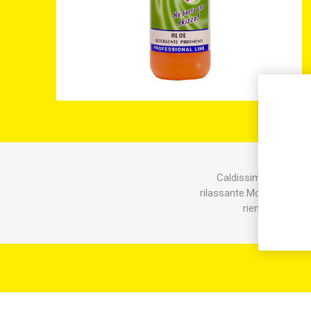
Caldissima e seducen
rilassante.Modalità d'us
riempito con ac