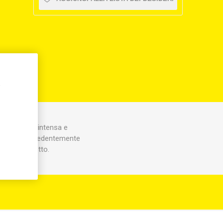
,
rofumazione intensa e
l secchio precedentemente
vaggio perfetto.