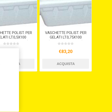
HETTE POLIST. PER
VASCHETTE POLIST. PER
LATI LT.0,5X100
GELATI LT.0,75X100
mpreso coperchi)
(compreso coperchi)
€72,80
€83,20
,