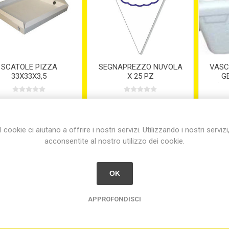
SCATOLE PIZZA
SEGNAPREZZO NUVOLA
VASC
33X33X3,5
X 25 PZ
GE
(co
€0,41
€20,80
I cookie ci aiutano a offrire i nostri servizi. Utilizzando i nostri servizi
acconsentite al nostro utilizzo dei cookie.
OK
APPROFONDISCI