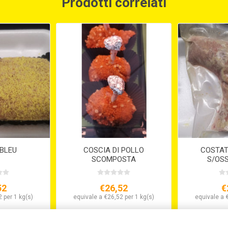
Prodotti correlati
BLEU
COSCIA DI POLLO
COSTAT
SCOMPOSTA
S/OSS
52
€26,52
€
 per 1 kg(s)
equivale a €26,52 per 1 kg(s)
equivale a 