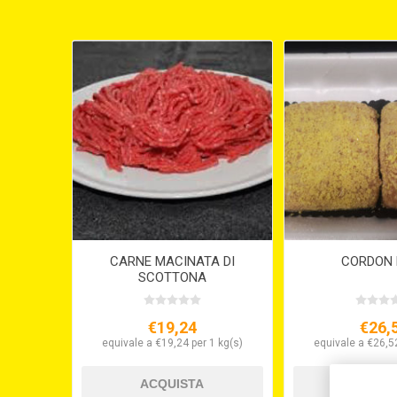
CARNE MACINATA DI
CORDON 
SCOTTONA
€19,24
€26,
equivale a €19,24 per 1 kg(s)
equivale a €26,52