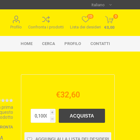
(0)
0
Profilo
Confronta i prodotti
Lista dei desideri
€0,00
HOME
CERCA
PROFILO
CONTATTI
€32,60
la prima
 questo
i
rodotto
h
FRONTA
NA
AGGIUNGI ALLA LISTA DEI DESIDERI