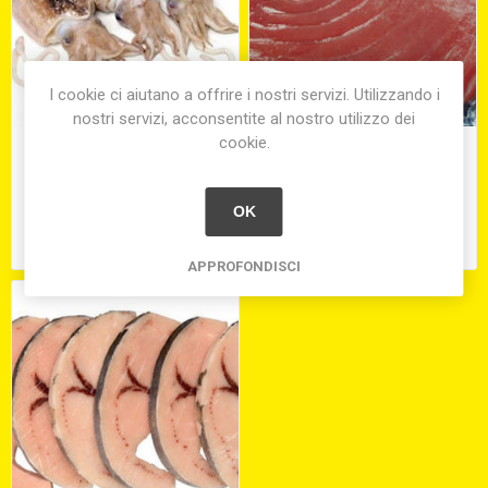
I cookie ci aiutano a offrire i nostri servizi. Utilizzando i
nostri servizi, acconsentite al nostro utilizzo dei
cookie.
SEPPIA SPORCA MEDIT.
TONNO ROSSO FILETTO
SURG. 300/500
S/V
OK
€18,51
€40,00
equivale a €18,51 per 1 kg(s)
equivale a €40,00 per 1 kg(s)
APPROFONDISCI