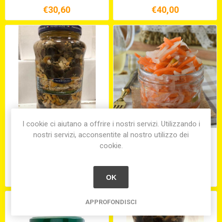
€30,60
€40,00
I cookie ci aiutano a offrire i nostri servizi. Utilizzando i
nostri servizi, acconsentite al nostro utilizzo dei
FUNGHI MISTI DI BOSCO IN
GIARDINIERA ALL'ACETO
cookie.
OSG KG. 3,1
SECCHIELLO KG.5
€36,50
€33,90
OK
APPROFONDISCI