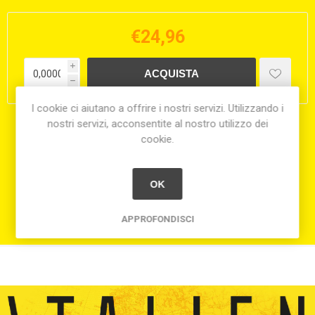
€24,96
i
h
I cookie ci aiutano a offrire i nostri servizi. Utilizzando i
nostri servizi, acconsentite al nostro utilizzo dei
Condividi:
cookie.
OK
APPROFONDISCI