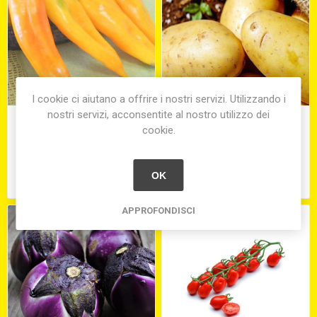
I cookie ci aiutano a offrire i nostri servizi. Utilizzando i
nostri servizi, acconsentite al nostro utilizzo dei
PEPERONI CORNETTO
PATATE SILA I.G.P.
cookie.
€11,00
€3,40
OK
equivale a €11,00 per 1 kg(s)
equivale a €3,40 per 1 kg(s)
APPROFONDISCI