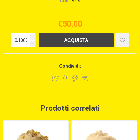
Cod.:
B.04
€50,00
i
h
Condividi:
Prodotti correlati