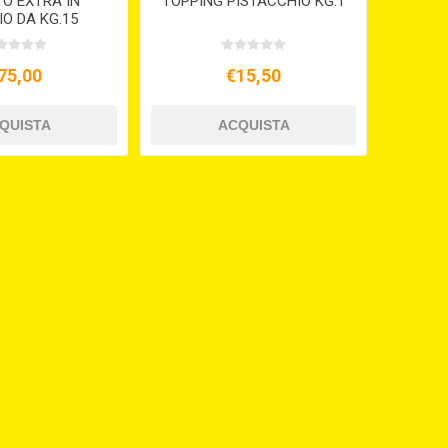
O EXTRA IN
TOPPING PISTACCHIO KG.1
O DA KG.15
75,00
€15,50