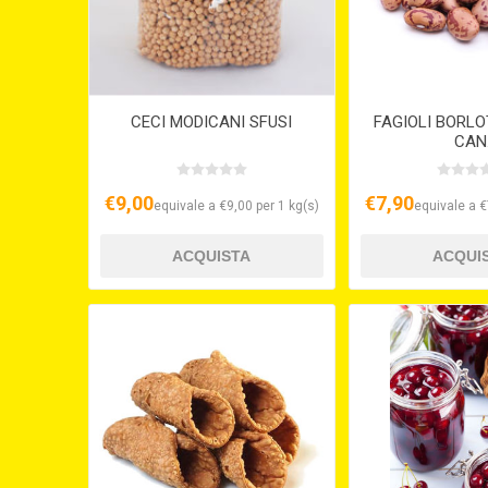
CECI MODICANI SFUSI
FAGIOLI BORLO
CAN
€9,00
€7,90
equivale a €9,00 per 1 kg(s)
equivale a €