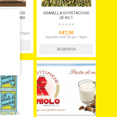
I SEMOLATO DI
GRANELLA DI PISTACCHIO
RO SICILIANO
UE KG.1
G.5) S/V
,
€47,50
e a €3,33 per 1 kg(s)
equivale a €47,50 per 1 kg(s)