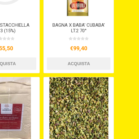
ISTACCHIELLA
BAGNA X BABA' CUBABA'
.3 (15%)
LT.2 70°
55,50
€99,40