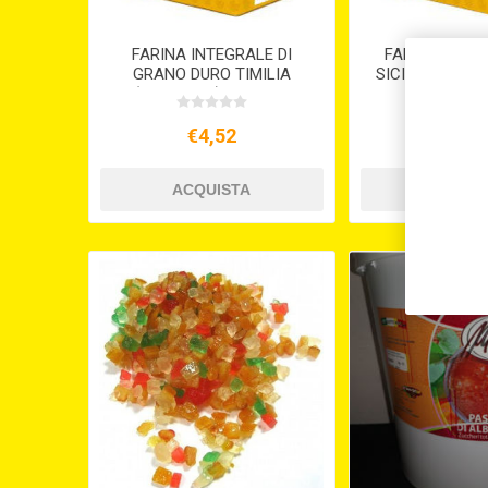
FARINA INTEGRALE DI
FARINA DI G
GRANO DURO TIMILIA
SICILIANO RUS
(TUMMINIA) KG.1 S/V
S/V
€4,52
€4,6