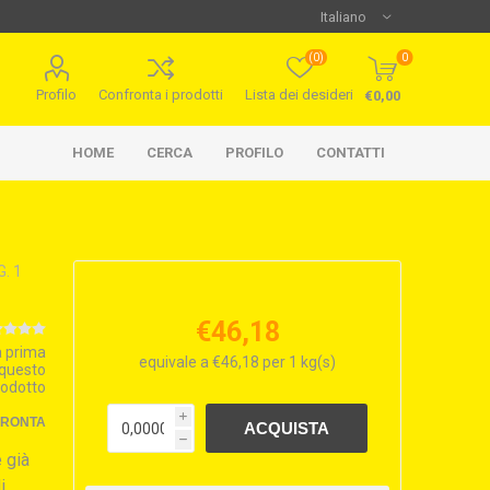
(0)
0
Profilo
Confronta i prodotti
Lista dei desideri
€0,00
HOME
CERCA
PROFILO
CONTATTI
. 1
€46,18
la prima
equivale a €46,18 per 1 kg(s)
 questo
rodotto
i
FRONTA
h
 già
i