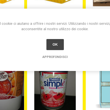
RANO DURO
FARINA DI GRANO TENERO
FARINA D
SELLO KG.1
SICILIANO MAIORCA KG1
GRANO DU
(K
I cookie ci aiutano a offrire i nostri servizi. Utilizzando i nostri servizi
acconsentite al nostro utilizzo dei cookie.
3
€4,60
€3,33
equival
OK
APPROFONDISCI