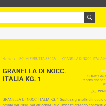
Home
LEGUMI E FRUTTA SECCA
GRANELLA DI NOCC. ITALIA KG
GRANELLA DI NOCC.
Si tratta de
ITALIA KG. 1
recensione per
p
CON
GRANELLA DI NOCC. ITALIA KG. 1 Gustosa granella di nocciole
pronta per l’uso, per arricchire i tuoi impasti creando contrasti d