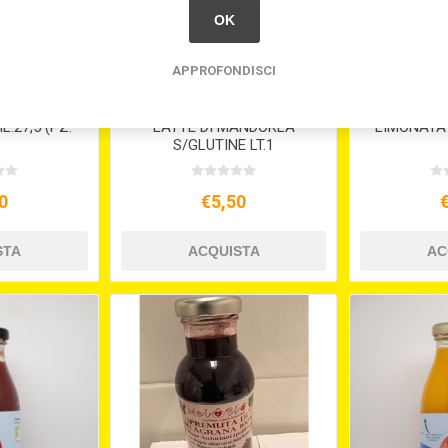
OK
APPROFONDISCI
.27,5 (PZ.
LATTE DI MANDORLA
LIMONATA 
S/GLUTINE LT.1
0
€5,50