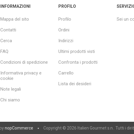
INFORMAZIONI
PROFILO
SERVIZI
Mappa del sito
Profilo
Sei un 
Contatti
Ordini
Cerca
Indirizzi
FAQ
Ultimi prodotti visti
Condizioni di spedizione
Confronta i prodotti
Informativa privacy e
Carrello
cookie
Lista dei desideri
Note legali
Chi siamo
 by
nopCommerce
Copyright © 2026 Italien Gourmet s.n.. Tutti i diritt