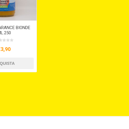
ARANCE BIONDE
L.250
€3,90