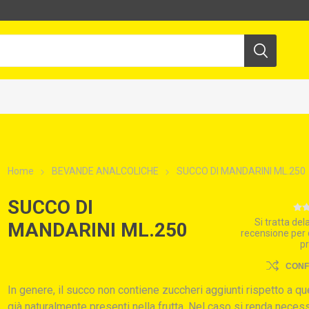
Home
BEVANDE ANALCOLICHE
SUCCO DI MANDARINI ML.250
SUCCO DI
Si tratta de
MANDARINI ML.250
recensione per
p
CON
In genere, il succo non contiene zuccheri aggiunti rispetto a que
già naturalmente presenti nella frutta. Nel caso si renda neces