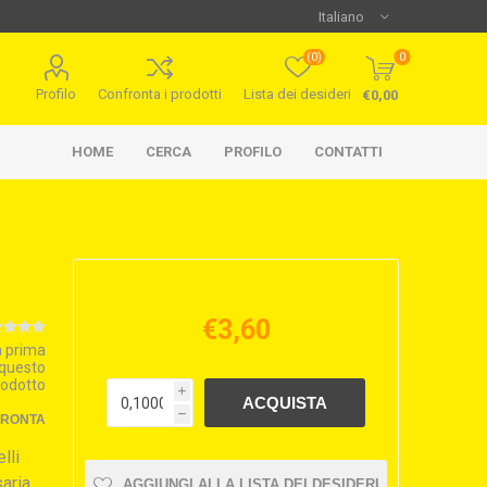
(0)
0
Profilo
Confronta i prodotti
Lista dei desideri
€0,00
HOME
CERCA
PROFILO
CONTATTI
€3,60
la prima
 questo
rodotto
i
h
FRONTA
lli
saria
AGGIUNGI ALLA LISTA DEI DESIDERI