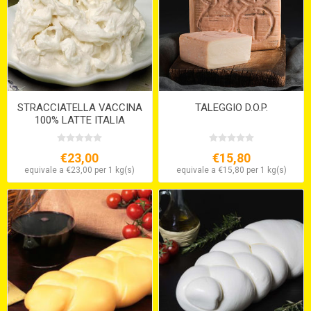
STRACCIATELLA VACCINA
TALEGGIO D.O.P.
100% LATTE ITALIA
€23,00
€15,80
equivale a €23,00 per 1 kg(s)
equivale a €15,80 per 1 kg(s)