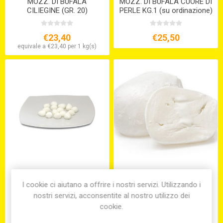
MOZZ. DI BUFALA
MOZZ. DI BUFALA CUORE DI
CILIEGINE (GR. 20)
PERLE KG.1 (su ordinazione)
€23,40
€25,50
equivale a €23,40 per 1 kg(s)
MOZZ. DI BUFALA PERLE
MOZZARELLA FDL GR.500
DA GR.8
ue Volpe (VASCH. DA 3 KG.
I cookie ci aiutano a offrire i nostri servizi. Utilizzando i
IN ACQUA)
nostri servizi, acconsentite al nostro utilizzo dei
cookie.
€23,40
€10,60
equivale a -€23,40 per 1 kg(s)
equivale a €0,00 per 0 kg(s)