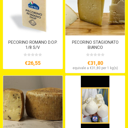
PECORINO ROMANO D.O.P.
PECORINO STAGIONATO
1/8 S/V
BIANCO
€26,55
€31,80
equivale a €31,80 per 1 kg(s)