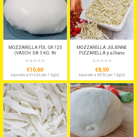
MOZZARELLA FDL GR.125
MOZZARELLA JULIENNE
(VASCH. DA 3 KG. IN
PIZZARELLA p.a.Diano
ACQUA)
(KG.2,5)
€10,60
€8,50
equivale a €10,60 per 1 kg(s)
equivale a €8,50 per 1 kg(s)