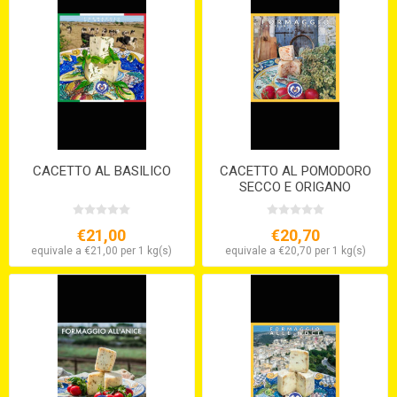
CACETTO AL BASILICO
CACETTO AL POMODORO
SECCO E ORIGANO
€21,00
€20,70
equivale a €21,00 per 1 kg(s)
equivale a €20,70 per 1 kg(s)