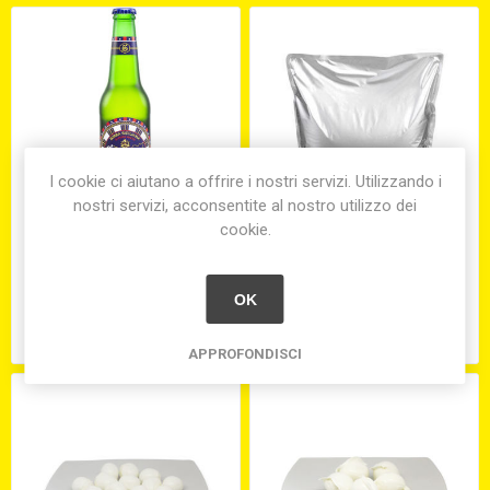
I cookie ci aiutano a offrire i nostri servizi. Utilizzando i
nostri servizi, acconsentite al nostro utilizzo dei
cookie.
BIRRA SEMEDORATO
POLPA FINE DI POMODORO
BIONDA CL.33 (X24) GR.5%
BAG-BOX KG.5
OK
€3,00
€11,70
APPROFONDISCI