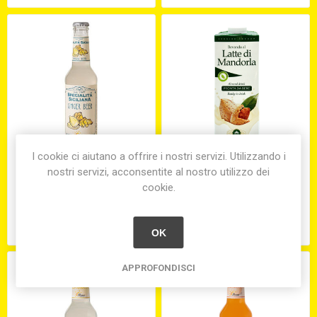
I cookie ci aiutano a offrire i nostri servizi. Utilizzando i
nostri servizi, acconsentite al nostro utilizzo dei
GINGER BEER ML.27,5 (PZ.
LATTE DI MANDORLA
cookie.
24)
S/GLUTINE LT.1
€2,00
€5,50
OK
APPROFONDISCI