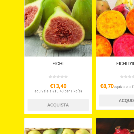
FICHI
FICHI D'
€13,40
€8,70
equivale a €
equivale a €13,40 per 1 kg(s)