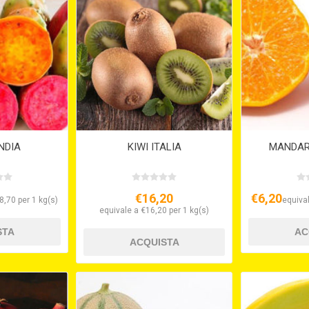
INDIA
KIWI ITALIA
MANDARI
€16,20
€6,20
8,70 per 1 kg(s)
equival
equivale a €16,20 per 1 kg(s)