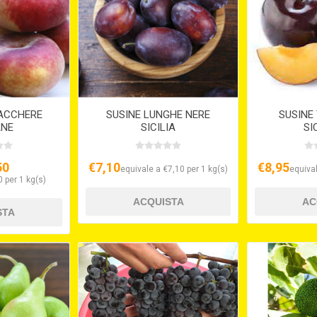
ACCHERE
SUSINE LUNGHE NERE
SUSINE
ANE
SICILIA
SI
50
€7,10
€8,95
equivale a €7,10 per 1 kg(s)
equival
 per 1 kg(s)