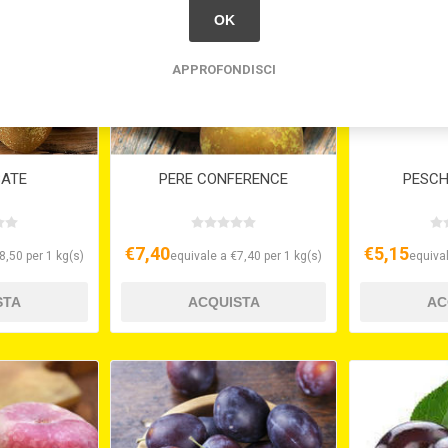
OK
APPROFONDISCI
BATE
PERE CONFERENCE
PESCH
€7,40
€5,15
8,50 per 1 kg(s)
equivale a €7,40 per 1 kg(s)
equival