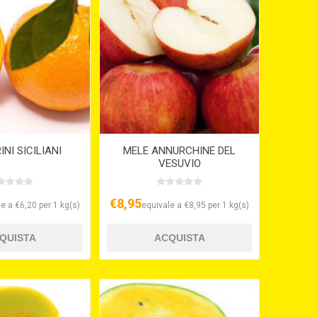
NI SICILIANI
MELE ANNURCHINE DEL
VESUVIO
€8,95
e a €6,20 per 1 kg(s)
equivale a €8,95 per 1 kg(s)