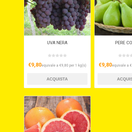
UVA NERA
PERE C
€9,80
€9,80
equivale a €9,80 per 1 kg(s)
equivale a €