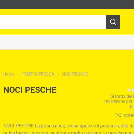
Home
FRUTTA FRESCA
NOCI PESCHE
NOCI PESCHE
Si tratta de
recensione per
p
CON
NOCI PESCHE La pesca noce, è una specie di pesca a pelle lis
polpa bianca, succosi, gustosi e molto nutrienti: le pesche noci