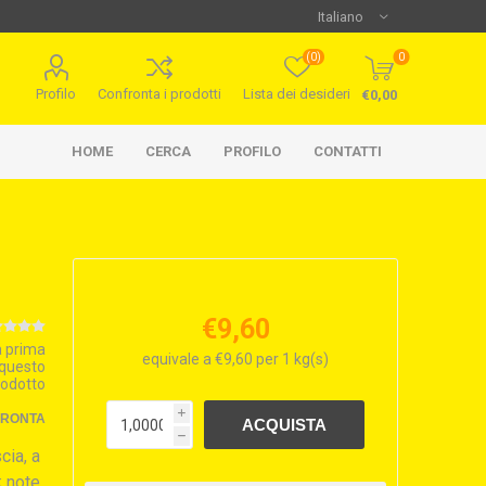
(0)
0
Profilo
Confronta i prodotti
Lista dei desideri
€0,00
HOME
CERCA
PROFILO
CONTATTI
€9,60
la prima
equivale a €9,60 per 1 kg(s)
 questo
rodotto
i
FRONTA
h
cia, a
; note