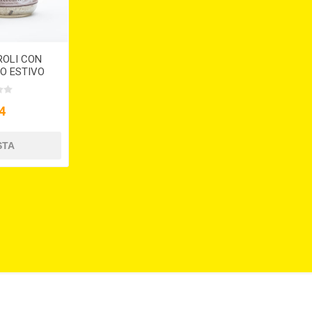
ROLI CON
O ESTIVO
00
4