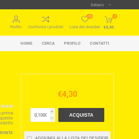
(0)
0
Profilo
Confronta i prodotti
Lista dei desideri
€0,00
HOME
CERCA
PROFILO
CONTATTI
€4,30
la prima
i
 questo
h
rodotto
FRONTA
AGGIUNGI ALLA LISTA DEI DESIDERI