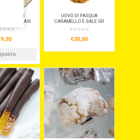
CINI MISTI
UOVO DI PASQUA
O GR.220 DAIS
CARAMELLO E SALE GR
300
€9,30
€30,00