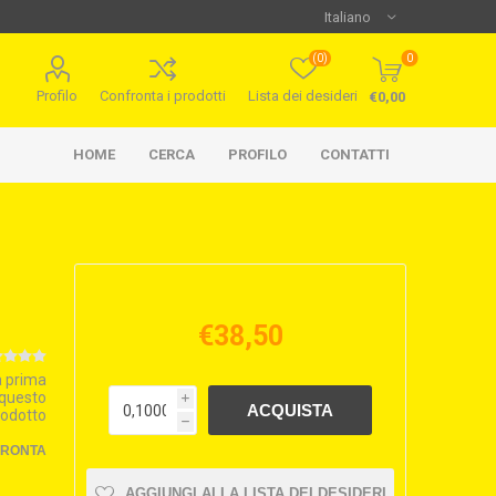
(0)
0
Profilo
Confronta i prodotti
Lista dei desideri
€0,00
HOME
CERCA
PROFILO
CONTATTI
€38,50
la prima
 questo
i
rodotto
h
FRONTA
AGGIUNGI ALLA LISTA DEI DESIDERI