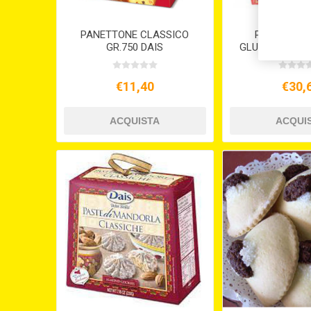
PANETTONE CLASSICO
PANETTONE
GR.750 DAIS
GLUTINE AL RU
IGP DI MODIC
€11,40
€30,