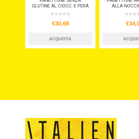
PANETTONE SENZA
PANETTONE AR
GLUTINE AL CIOCC. E PERA
ALLA NOCCI
GR.450
SOLO S
€30,68
€34,