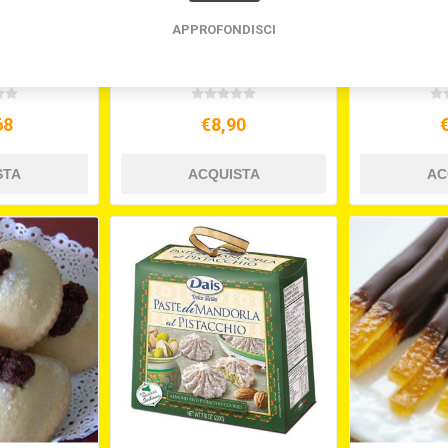
APPROFONDISCI
 SENZA
PASTE DI MANDORLA
TORRON
M E CIOCC.
ARANCIA E FICO D'INDIA
COFANETT
A GR.450
GR.220 DAIS
68
€8,90