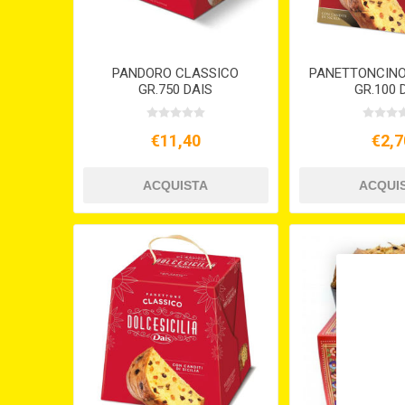
PANDORO CLASSICO
PANETTONCINO
GR.750 DAIS
GR.100 
€11,40
€2,7