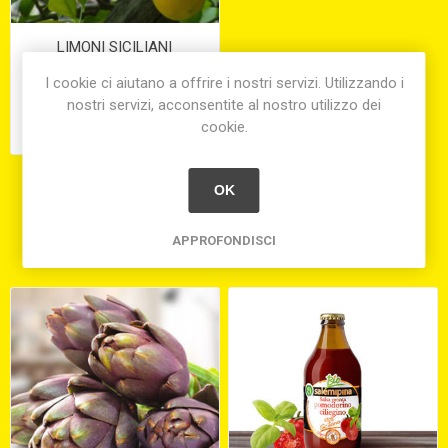
LIMONI SICILIANI
I cookie ci aiutano a offrire i nostri servizi. Utilizzando i
nostri servizi, acconsentite al nostro utilizzo dei
€5,15
cookie.
equivale a €5,15 per 1 kg(s)
OK
APPROFONDISCI
Hanno acquistato anche