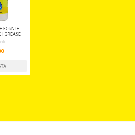
 FORNI E
T.1 GREASE
00