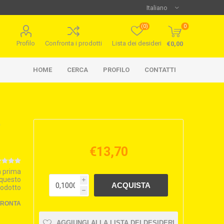
(0)
0
Profilo
Confronta i prodotti
Lista dei desideri
€0,00
HOME
CERCA
PROFILO
CONTATTI
€13,70
la prima
 questo
i
rodotto
h
FRONTA
AGGIUNGI ALLA LISTA DEI DESIDERI