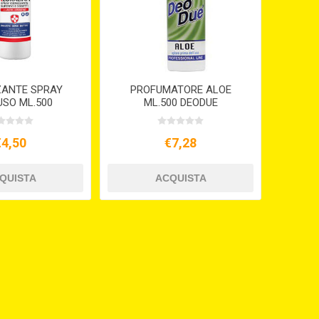
ZANTE SPRAY
PROFUMATORE ALOE
USO ML.500
ML.500 DEODUE
NA OXYALCOL
POWER
€4,50
€7,28