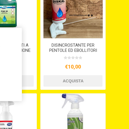
 PER PIATTI A
DISINCROSTANTE PER
,
PIAC M. LIMONE
PENTOLE ED EBOLLITORI
DISKAL LT.1
14,30
€10,00