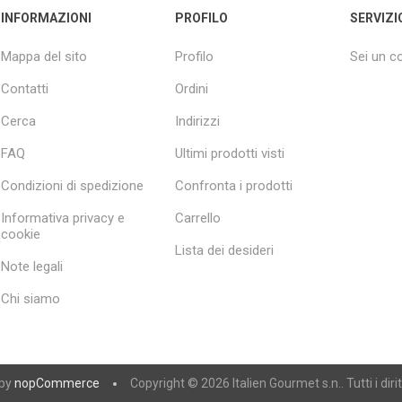
INFORMAZIONI
PROFILO
SERVIZI
Mappa del sito
Profilo
Sei un 
Contatti
Ordini
Cerca
Indirizzi
FAQ
Ultimi prodotti visti
Condizioni di spedizione
Confronta i prodotti
Informativa privacy e
Carrello
cookie
Lista dei desideri
Note legali
Chi siamo
 by
nopCommerce
Copyright © 2026 Italien Gourmet s.n.. Tutti i diritt