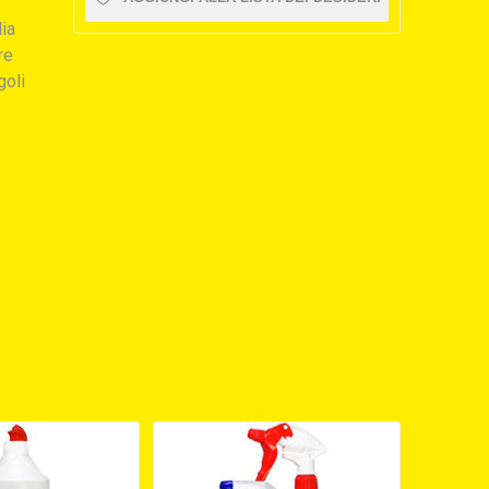
lia
re
goli