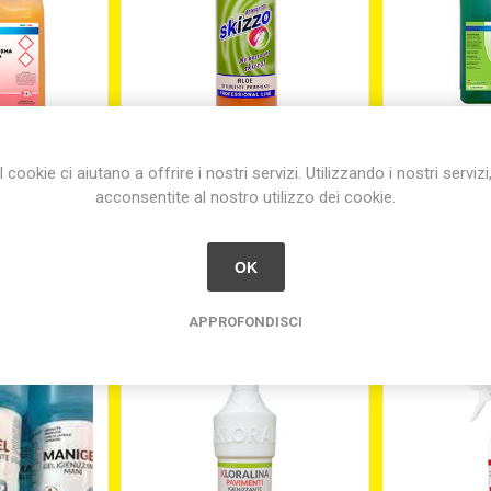
 LAVATRICE
DETERSIVO PER PAVIMENTI
DETERSIVO
I cookie ci aiutano a offrire i nostri servizi. Utilizzando i nostri servizi
HA LT.5
LT.1 SKIZZO ALOE
MANO LT.5 
acconsentite al nostro utilizzo dei cookie.
60
€11,90
€
OK
APPROFONDISCI