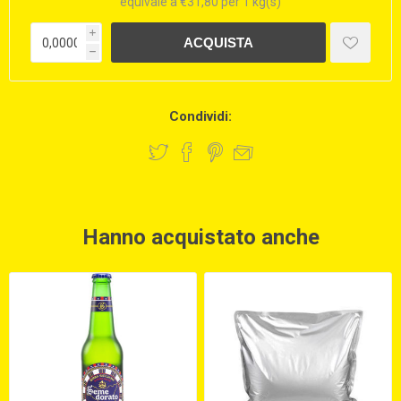
equivale a €31,80 per 1 kg(s)
i
h
Condividi:
Hanno acquistato anche