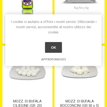
BIRRA SEMEDORATO
POLPA FINE DI POMODORO
I cookie ci aiutano a offrire i nostri servizi. Utilizzando i
BIONDA CL.33 (X24) GR.5%
BAG-BOX KG.5
nostri servizi, acconsentite al nostro utilizzo dei
cookie.
€3,00
€11,70
OK
APPROFONDISCI
MOZZ. DI BUFALA
MOZZ. DI BUFALA
CILIEGINE (GR. 20)
BOCCONCINI (GR.50 x 5)