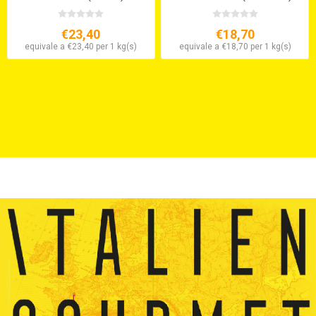
€23,40
€18,70
equivale a €23,40 per 1 kg(s)
equivale a €18,70 per 1 kg(s)