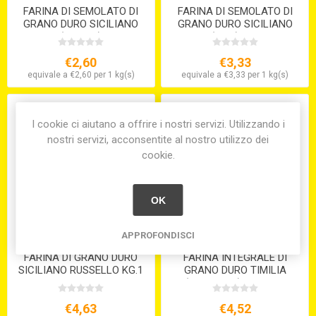
FARINA DI SEMOLATO DI
FARINA DI SEMOLATO DI
GRANO DURO SICILIANO
GRANO DURO SICILIANO
(KG.12,5)
(KG.5) S/V
€2,60
€3,33
equivale a €2,60 per 1 kg(s)
equivale a €3,33 per 1 kg(s)
I cookie ci aiutano a offrire i nostri servizi. Utilizzando i
nostri servizi, acconsentite al nostro utilizzo dei
cookie.
OK
APPROFONDISCI
FARINA DI GRANO DURO
FARINA INTEGRALE DI
SICILIANO RUSSELLO KG.1
GRANO DURO TIMILIA
S/V
(TUMMINIA) KG.1 S/V
€4,63
€4,52