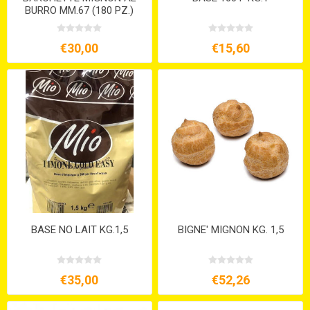
BURRO MM.67 (180 PZ.)
€30,00
€15,60
BASE NO LAIT KG.1,5
BIGNE' MIGNON KG. 1,5
€35,00
€52,26