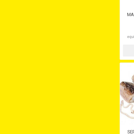
MA
equi
SE