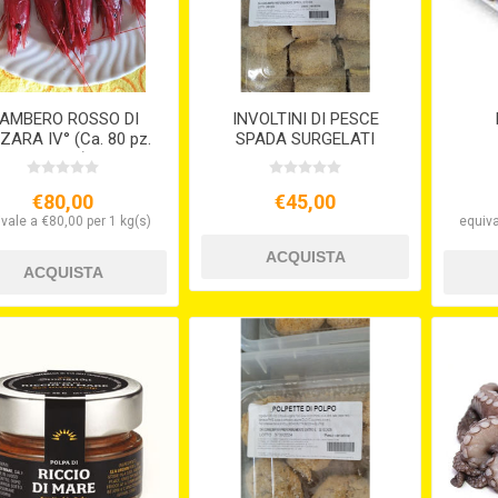
AMBERO ROSSO DI
INVOLTINI DI PESCE
ARA IV° (Ca. 80 pz.
SPADA SURGELATI
per kg)
€80,00
€45,00
vale a €80,00 per 1 kg(s)
equiva