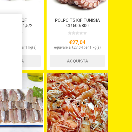
POLPO T4 IQF
POLPO T5 IQF TUNISIA
ROCCO KG.1,5/2
GR.500/800
,
€38,20
€27,04
le a €38,20 per 1 kg(s)
equivale a €27,04 per 1 kg(s)