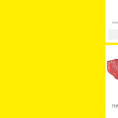
equi
TON