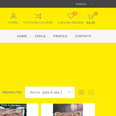
(0)
0
Profilo
Confronta i prodotti
Lista dei desideri
€0,00
HOME
CERCA
PROFILO
CONTATTI
ORDINA PER