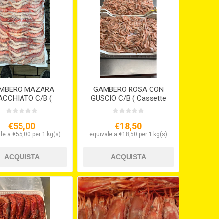
MBERO MAZARA
GAMBERO ROSA CON
CCHIATO C/B (
GUSCIO C/B ( Cassette
ssette Da Kg.5 )
Da Kg.5 )
€55,00
€18,50
le a €55,00 per 1 kg(s)
equivale a €18,50 per 1 kg(s)