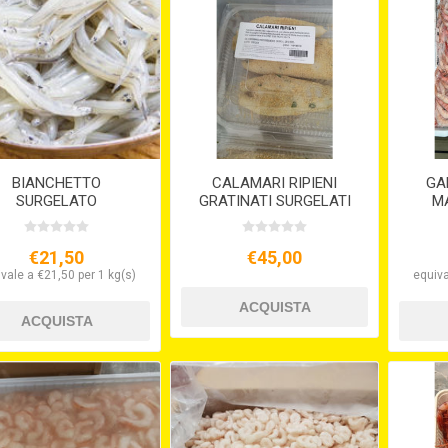
BIANCHETTO
CALAMARI RIPIENI
GA
SURGELATO
GRATINATI SURGELATI
MA
Ca
€21,50
€45,00
vale a €21,50 per 1 kg(s)
equiva