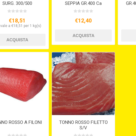
SURG. 300/500
SEPPIA GR.400 Ca
GR.4
CONGELATO
€18,51
€12,40
vale a €18,51 per 1 kg(s)
NO ROSSO A FILONI
TONNO ROSSO FILETTO
S/V