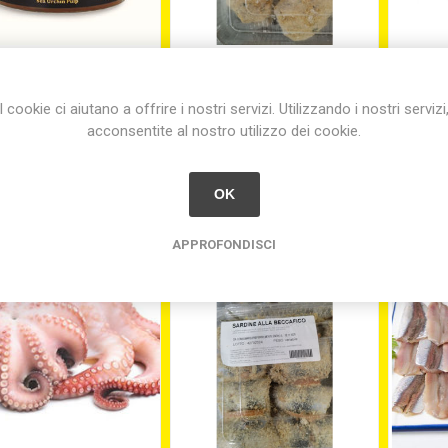
PA DI RICCIO MEDIT.
POLPETTE DI POLPO
R.150 CONGELATO
SURGELATE
MA
I cookie ci aiutano a offrire i nostri servizi. Utilizzando i nostri servizi
acconsentite al nostro utilizzo dei cookie.
€56,30
€45,00
equiva
OK
APPROFONDISCI