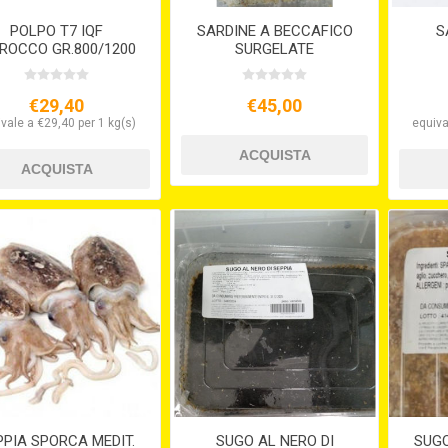
POLPO T7 IQF
SARDINE A BECCAFICO
S
ROCCO GR.800/1200
SURGELATE
€29,40
€45,00
vale a €29,40 per 1 kg(s)
equiva
PPIA SPORCA MEDIT.
SUGO AL NERO DI
SUGO