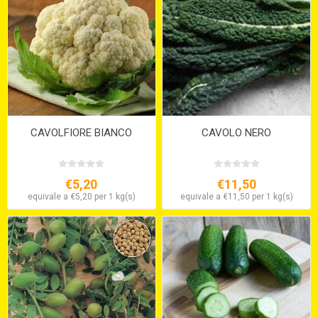
CAVOLFIORE BIANCO
CAVOLO NERO
€5,20
€11,50
equivale a €5,20 per 1 kg(s)
equivale a €11,50 per 1 kg(s)