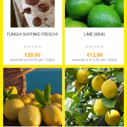
FUNGHI SHIITAKE FRESCHI
LIME (BRA)
€20,00
€12,00
equivale a €20,00 per 1 kg(s)
equivale a €12,00 per 1 kg(s)