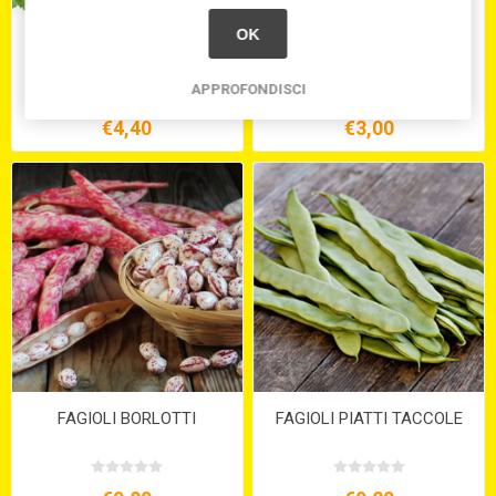
OK
CORIANDOLO VASCHETTA
DRAGONCELLO
GR.100
VASCHETTA GR.125
APPROFONDISCI
€4,40
€3,00
FAGIOLI BORLOTTI
FAGIOLI PIATTI TACCOLE