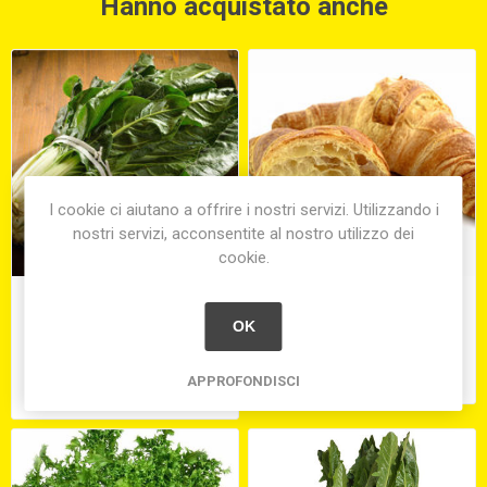
Hanno acquistato anche
I cookie ci aiutano a offrire i nostri servizi. Utilizzando i
nostri servizi, acconsentite al nostro utilizzo dei
cookie.
BIETOLINA
CORNETTO SURG. VUOTO
GR. 70/75 DA LIEVITARE
OK
(PZ.110) VENDITA MINIMO
10 PZ.
€9,80
€0,75
APPROFONDISCI
equivale a €9,80 per 1 kg(s)