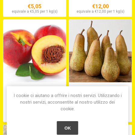
€5,05
€12,00
equivale a €5,05 per 1 kg(s)
equivale a €12,00 per 1 kg(s)
NOCI PESCHE
PERE ABATE
I cookie ci aiutano a offrire i nostri servizi. Utilizzando i
nostri servizi, acconsentite al nostro utilizzo dei
cookie.
€9,60
€8,50
equivale a €9,60 per 1 kg(s)
equivale a €8,50 per 1 kg(s)
OK