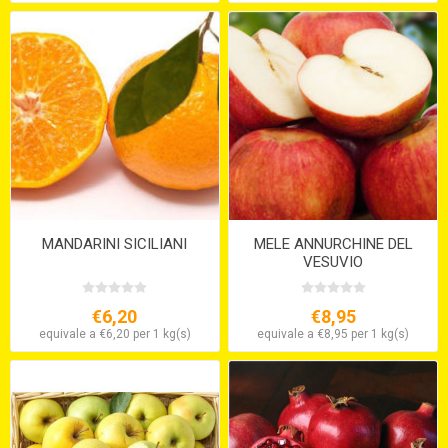
MANDARINI SICILIANI
MELE ANNURCHINE DEL
VESUVIO
€6,20
€8,95
equivale a €6,20 per 1 kg(s)
equivale a €8,95 per 1 kg(s)