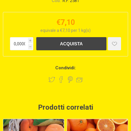
Cod.:
R.F. 2581
€7,10
equivale a €7,10 per 1 kg(s)
i
h
Condividi:
Prodotti correlati