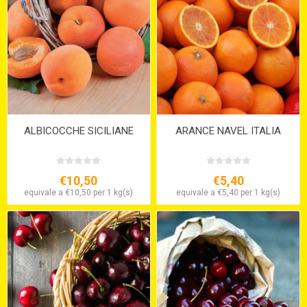
ALBICOCCHE SICILIANE
ARANCE NAVEL ITALIA
€10,50
€5,40
equivale a €10,50 per 1 kg(s)
equivale a €5,40 per 1 kg(s)