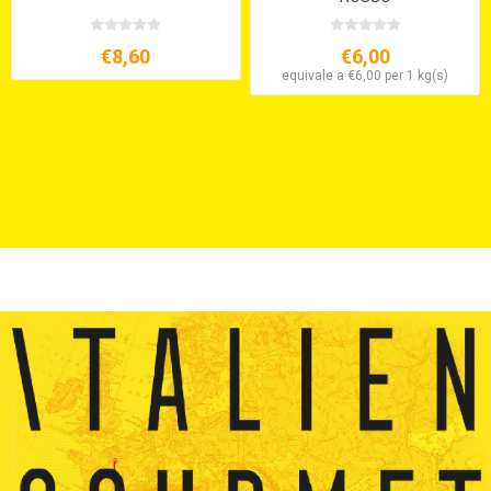
€8,60
€6,00
equivale a €6,00 per 1 kg(s)