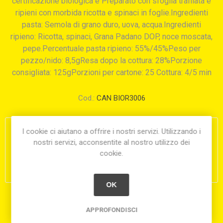
certificazione biologica e Preparato con sfoglia trafilata e
ripieni con morbida ricotta e spinaci in foglie.Ingredienti
pasta: Semola di grano duro, uova, acqua.Ingredienti
ripieno: Ricotta, spinaci, Grana Padano DOP, noce moscata,
pepe.Percentuale pasta ripieno: 55%/45%Peso per
pezzo/nido: 8,5gResa dopo la cottura: 28%Porzione
consigliata: 125gPorzioni per cartone: 25 Cottura: 4/5 min
Cod.:
CAN BIOR3006
I cookie ci aiutano a offrire i nostri servizi. Utilizzando i
€19,70
nostri servizi, acconsentite al nostro utilizzo dei
cookie.
i
h
OK
Condividi:
APPROFONDISCI