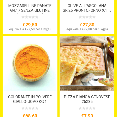
MOZZARELLINE PANATE
OLIVE ALL'ASCOLANA
GR.17 SENZA GLUTINE
GR.25 PRONTOFORNO (CT 5
(VEGETARIANE)
X KG.1)
€29,50
€27,80
equivale a €29,50 per 1 kg(s)
equivale a €27,80 per 1 kg(s)
COLORANTE IN POLVERE
PIZZA BIANCA GENOVESE
GIALLO-UOVO KG.1
25X35
€68,60
€7,90