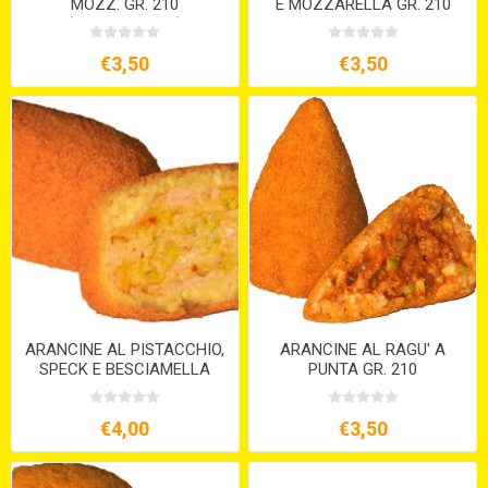
MOZZ. GR. 210
E MOZZARELLA GR. 210
(VEGETARIANE)
€3,50
€3,50
ARANCINE AL PISTACCHIO,
ARANCINE AL RAGU' A
SPECK E BESCIAMELLA
PUNTA GR. 210
GR.200
€4,00
€3,50