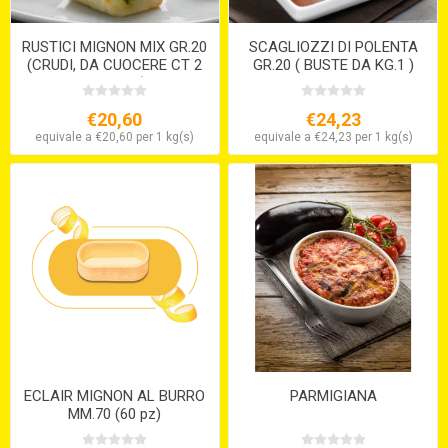
RUSTICI MIGNON MIX GR.20
SCAGLIOZZI DI POLENTA
(CRUDI, DA CUOCERE CT 2
GR.20 ( BUSTE DA KG.1 )
X 2,5 KG.)
€20,60
€24,23
equivale a €20,60 per 1 kg(s)
equivale a €24,23 per 1 kg(s)
ECLAIR MIGNON AL BURRO
PARMIGIANA
MM.70 (60 pz)