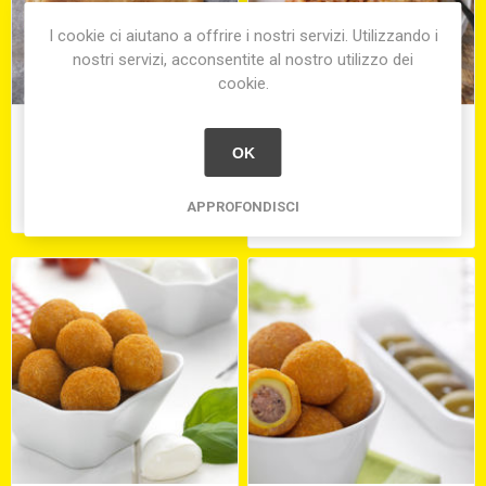
I cookie ci aiutano a offrire i nostri servizi. Utilizzando i
nostri servizi, acconsentite al nostro utilizzo dei
cookie.
IMPANATA DI TACCHINO E
LASAGNE AL FORNO
PATATE GR.240 (SOLO SU
OK
PREORDINE 15GG )
€3,90
€25,50
APPROFONDISCI
equivale a €25,50 per 1 kg(s)