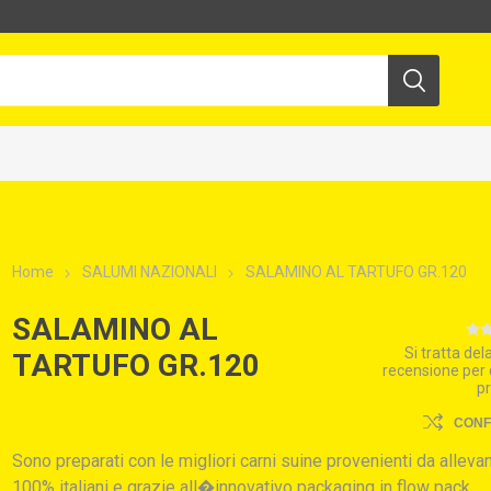
Home
SALUMI NAZIONALI
SALAMINO AL TARTUFO GR.120
SALAMINO AL
Si tratta de
TARTUFO GR.120
recensione per
p
CON
Sono preparati con le migliori carni suine provenienti da alleva
100% italiani e grazie all�innovativo packaging in flow pack