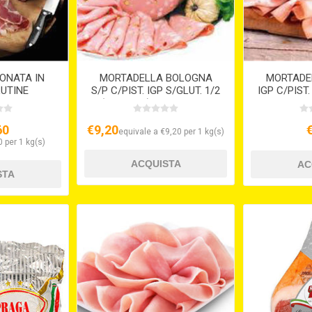
ONATA IN
MORTADELLA BOLOGNA
MORTADE
LUTINE
S/P C/PIST. IGP S/GLUT. 1/2
IGP C/PIST
( ca. 5 kg. ) diam. 18 Cm
V
60
€9,20
equivale a €9,20 per 1 kg(s)
 per 1 kg(s)