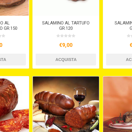
O AL
SALAMINO AL TARTUFO
SALAMI
O GR.150
GR.120
G
0
€9,00