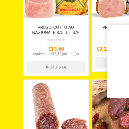
PROSC. COTTO AQ
PROSC. COT
NAZIONALE S/GLUT. S/P
S/glut
DOLCE STELLA
€13,50
€9,20
equivale a €
equivale a €13,50 per 1 kg(s)