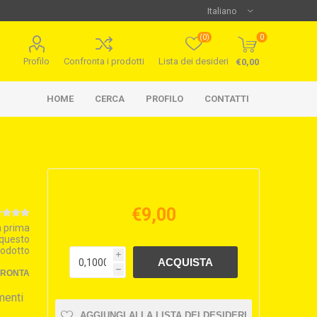
(0)
0
Profilo
Confronta i prodotti
Lista dei desideri
€0,00
HOME
CERCA
PROFILO
CONTATTI
€9,00
la prima
 questo
rodotto
i
h
FRONTA
menti
AGGIUNGI ALLA LISTA DEI DESIDERI