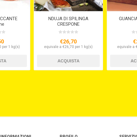
ICCANTE
NDUJA DI SPILINGA
GUANCI
ine
CRESPONE
50
€26,70
€
 per 1 kg(s)
equivale a €26,70 per 1 kg(s)
equivale a 
INFORMAZIONI
PROFILO
SERVIZI