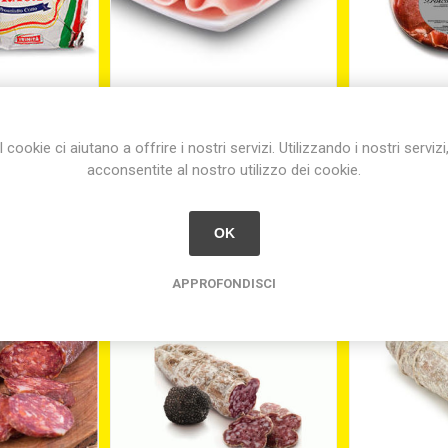
TO PRAGA
PROSC. COTTO ALTA
PROSC. C
ine
QUALITA' A FETTE GR.500
DOP RISER
7
I cookie ci aiutano a offrire i nostri servizi. Utilizzando i nostri servizi
€9,20
€
acconsentite al nostro utilizzo dei cookie.
9,20 per 1 kg(s)
equivale a 
OK
APPROFONDISCI