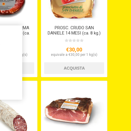
RUDO DI PARMA
PROSC. CRUDO SAN
VA 14 MESI (ca.
DANIELE 14 MESI (ca. 8 kg.)
,5 kg.)
,
27,10
€30,00
€27,10 per 1 kg(s)
equivale a €30,00 per 1 kg(s)