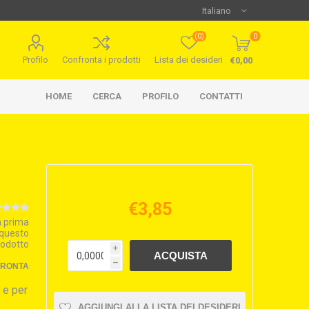
(0)
0
Profilo
Confronta i prodotti
Lista dei desideri
€0,00
HOME
CERCA
PROFILO
CONTATTI
€3,85
la prima
 questo
rodotto
i
h
FRONTA
 e per
AGGIUNGI ALLA LISTA DEI DESIDERI