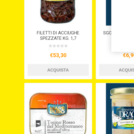
FILETTI DI ACCIUGHE
SGOMBRO FILET
SPEZZATE KG. 1,7
D'OLIVA G
€53,30
€6,9