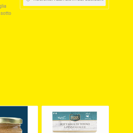
glia
isotto