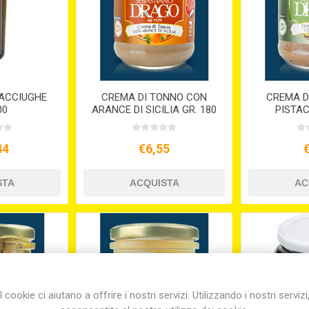
 ACCIUGHE
CREMA DI TONNO CON
CREMA D
00
ARANCE DI SICILIA GR. 180
PISTAC
44
€6,55
I cookie ci aiutano a offrire i nostri servizi. Utilizzando i nostri servizi