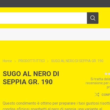
Home
PRODOTTI ITTICI
SUGO AL NERO DI SEPPIA GR. 190
SUGO AL NERO DI
Si tratta de
SEPPIA GR. 190
recensione per
p
CON
Questo condimento è ottimo per preparare i tuoi gustosi risotti
condire sfiziosi spaghetti al nero di seppia, una variante al