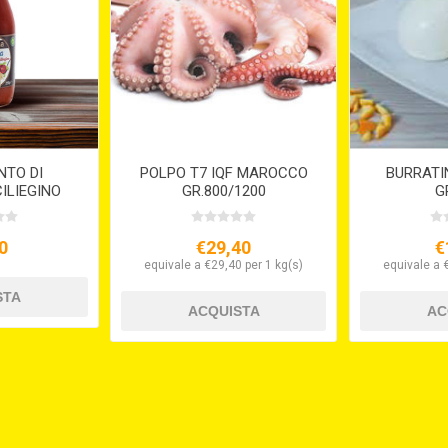
NTO DI
POLPO T7 IQF MAROCCO
BURRATI
ILIEGINO
GR.800/1200
G
RANEA BIO
50
0
€29,40
€
equivale a €29,40 per 1 kg(s)
equivale a 