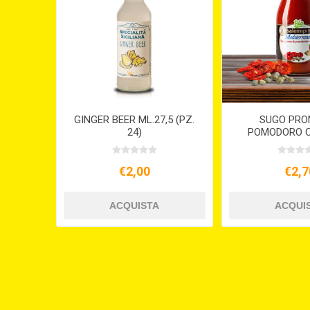
GINGER BEER ML.27,5 (PZ.
SUGO PRO
24)
POMODORO C
ALLA MEDITER
ML. 2
€2,00
€2,7