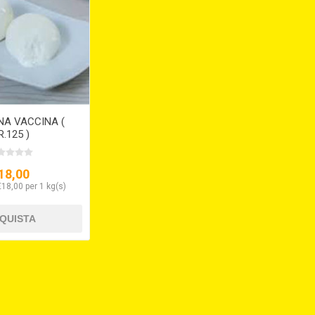
NA VACCINA (
R.125 )
18,00
€18,00 per 1 kg(s)