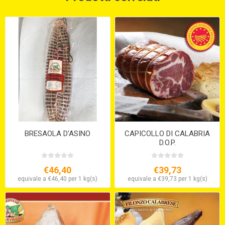
BRESAOLA D'ASINO
CAPICOLLO DI CALABRIA
D.O.P.
€46,40
€39,73
equivale a €46,40 per 1 kg(s)
equivale a €39,73 per 1 kg(s)