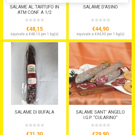
SALAME AL TARTUFO IN
SALAME D'ASINO
ATM CONF. A 1/2
STARVAGGI
€48,15
€44,90
equivale a €48,15 per 1 kg(s)
equivale a €44,90 per 1 kg(s)
SALAME DI BUFALA
SALAME SANT' ANGELO
I.G.P. "CULARINO"
€31,30
€29,90