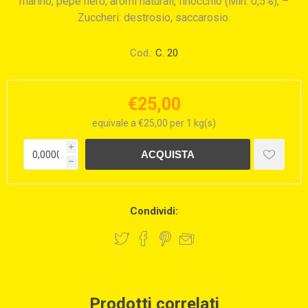
marino, pepe nero, aromi naturali, finocchio (Min. 0,5%), –
Zuccheri: destrosio, saccarosio.
Cod.:
C. 20
€25,00
equivale a €25,00 per 1 kg(s)
i
h
Condividi:
Prodotti correlati