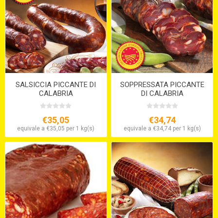
SALSICCIA PICCANTE DI
SOPPRESSATA PICCANTE
CALABRIA
DI CALABRIA
€35,05
€34,74
equivale a €35,05 per 1 kg(s)
equivale a €34,74 per 1 kg(s)