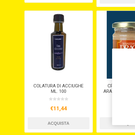
COLATURA DI ACCIUGHE
CREMA DI T
ML. 100
ARANCE DI SICI
€11,44
€6,5