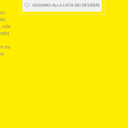
AGGIUNGI ALLA LISTA DEI DESIDERI
con
tti. -
, sale
atta
e tra
are