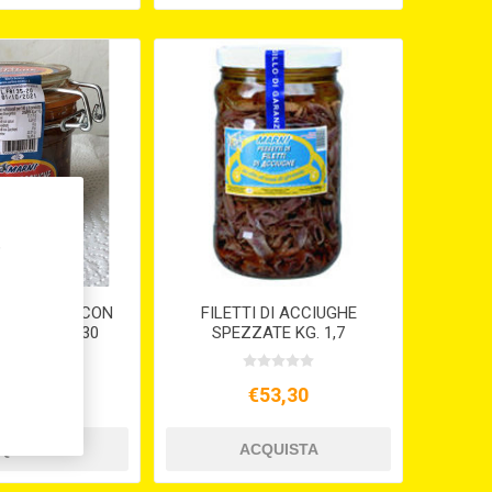
,
I ACCIUGHE CON
FILETTI DI ACCIUGHE
CINO GR. 230
SPEZZATE KG. 1,7
11,44
€53,30