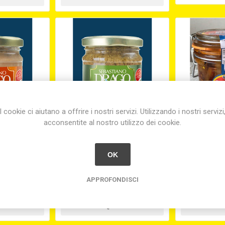
I cookie ci aiutano a offrire i nostri servizi. Utilizzando i nostri servizi
acconsentite al nostro utilizzo dei cookie.
ONNO CON
CREMA DI TONNO CON
FILETTI D
LIA GR. 180
PISTACCHI GR. 180
PEPERON
OK
5
€7,07
€
APPROFONDISCI