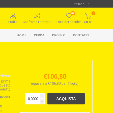
(0)
0
Profilo
Confronta i prodotti
Lista dei desideri
€0,00
HOME
CERCA
PROFILO
CONTATTI
€106,80
la prima
equivale a €106,80 per 1 kg(s)
 questo
rodotto
i
FRONTA
h
ne
i"