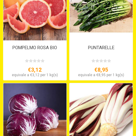
POMPELMO ROSA BIO
PUNTARELLE
€3,12
€8,95
equivale a €3,12 per 1 kg(s)
equivale a €8,95 per 1 kg(s)