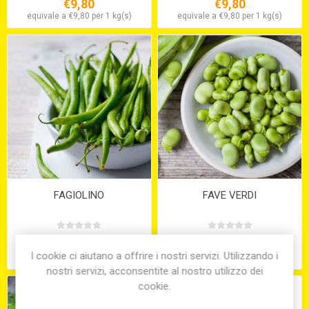
€9,80
€9,80
equivale a €9,80 per 1 kg(s)
equivale a €9,80 per 1 kg(s)
FAGIOLINO
FAVE VERDI
€13,10
€7,50
I cookie ci aiutano a offrire i nostri servizi. Utilizzando i
equivale a €13,10 per 1 kg(s)
equivale a €7,50 per 1 kg(s)
nostri servizi, acconsentite al nostro utilizzo dei
cookie.