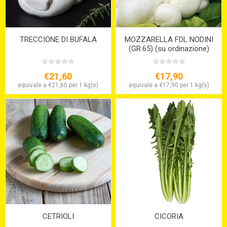
TRECCIONE DI BUFALA
MOZZARELLA FDL NODINI
(GR.65) (su ordinazione)
€21,60
€17,90
equivale a €21,60 per 1 kg(s)
equivale a €17,90 per 1 kg(s)
CETRIOLI
CICORIA