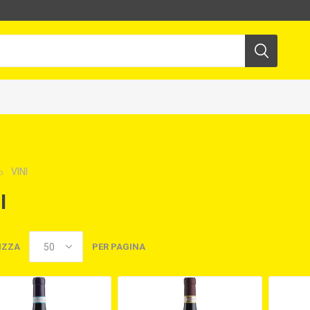
VINI
I
IZZA
PER PAGINA