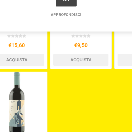
APPROFONDISCI
RIMITIVO IGT 13,5°
PROSECCO DOC CL.750
VERD
CL.75
IL GRETO
€15,60
€9,50