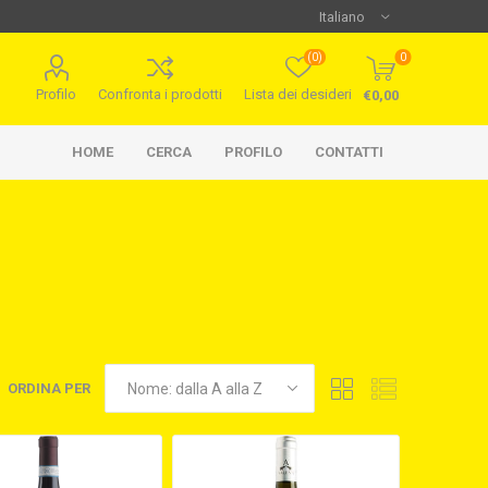
(0)
0
Profilo
Confronta i prodotti
Lista dei desideri
€0,00
HOME
CERCA
PROFILO
CONTATTI
ORDINA PER