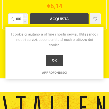
€6,14
i
h
I cookie ci aiutano a offrire i nostri servizi. Utilizzando i
Condividi:
nostri servizi, acconsentite al nostro utilizzo dei
cookie.
OK
APPROFONDISCI