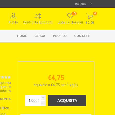
(0)
0
Profilo
Confronta i prodotti
Lista dei desideri
€0,00
HOME
CERCA
PROFILO
CONTATTI
€4,75
la prima
equivale a €4,75 per 1 kg(s)
 questo
rodotto
i
FRONTA
h
itive
lico