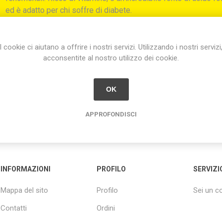
ed è adatto per chi soffre di diabete.
Cod.:
R.F. 049
I cookie ci aiutano a offrire i nostri servizi. Utilizzando i nostri servizi
acconsentite al nostro utilizzo dei cookie.
Condividi:
OK
APPROFONDISCI
INFORMAZIONI
PROFILO
SERVIZI
Mappa del sito
Profilo
Sei un 
Contatti
Ordini