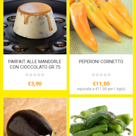
PARFAIT ALLE MANDORLE
PEPERONI CORNETTO
CON CIOCCOLATO GR.75
S/G
€3,90
€11,00
equivale a €11,00 per 1 kg(s)