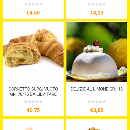
€4,50
€4,20
CORNETTO SURG. VUOTO
DELIZIE AL LIMONE GR.110
GR. 70/75 DA LIEVITARE
(PZ.110) VENDITA MINIMO
10 PZ.
€0,75
€3,85