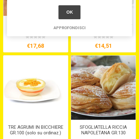
OK
AROMA AL LIMONE DI
ZUCCHINE GRIGLIATE O.S.G.
APPROFONDISCI
SICILIA ML.500
VASCHETTA KG.1
€17,68
€14,51
TRE AGRUMI IN BICCHIERE
SFOGLIATELLA RICCIA
GR.100 (solo su ordinaz.)
NAPOLETANA GR.130