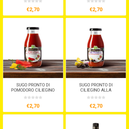
ML. 250
ML. 250
€2,70
€2,70
SUGO PRONTO DI
SUGO PRONTO DI
POMODORO CILIEGINO
CILIEGINO ALLA
ALL'ARRABBIATA BIO ML.
PUTTANESCA ML.250 BIO
250
€2,70
€2,70