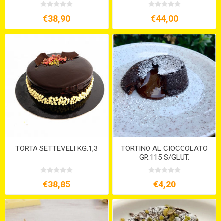
€38,90
€44,00
TORTA SETTEVELI KG.1,3
TORTINO AL CIOCCOLATO
GR.115 S/GLUT.
€38,85
€4,20