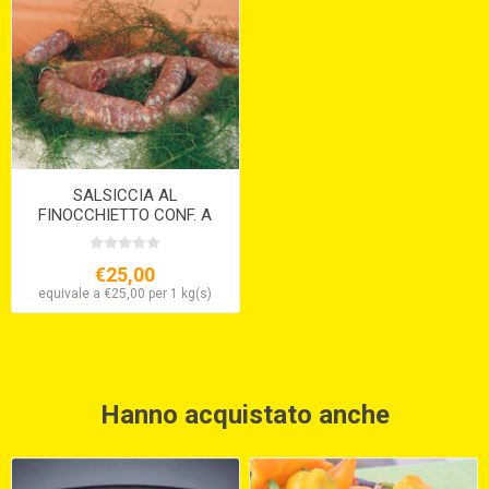
SALSICCIA AL
FINOCCHIETTO CONF. A
NODINI SV STARVAGGI
€25,00
equivale a €25,00 per 1 kg(s)
Hanno acquistato anche